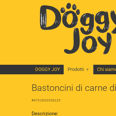
DOGGY JOY
Prodotti
Chi siam
Bastoncini di carne d
#4751035550225
Descrizione: