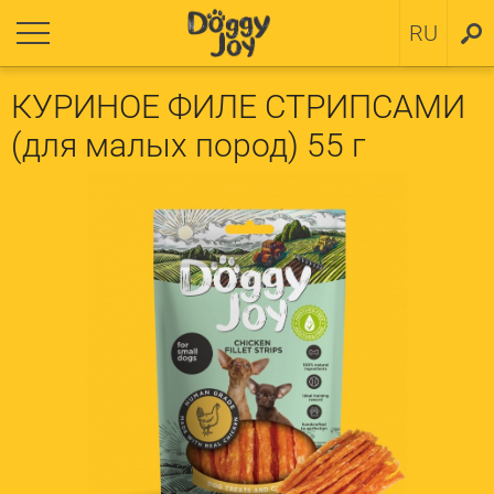
нуться
нуться
RU
SV
 щенков
итика Cookies
КУРИНОЕ ФИЛЕ СТРИПСАМИ
(для малых пород) 55 г
 малых пород
 средних и больших пород