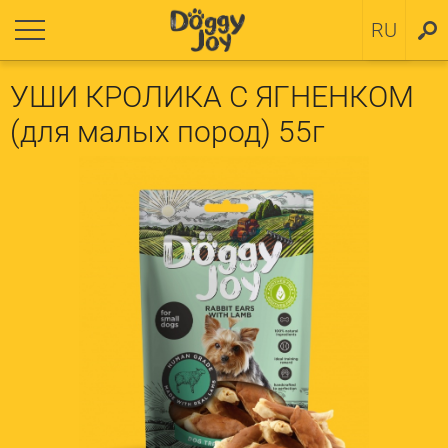
нуться
нуться
RU
SV
 щенков
итика Cookies
УШИ КРОЛИКА С ЯГНЕНКОМ
(для малых пород) 55г
 малых пород
 средних и больших пород