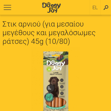
ΙΣΤΡΟΦΗ
ΙΣΤΡΟΦΗ
EL
SV
 κουτάβια
ιτική cookie
Στικ αρνιού (για μεσαίου
μεγέθους και μεγαλόσωμες
 μικρόσωμες ράτσες
ράτσες) 45g (10/80)
 μεσαίες και μεγάλες ράτσες