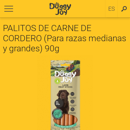
olver
olver
ES
SV
a cachorros
ítica de cookies
PALITOS DE CARNE DE
CORDERO (Para razas medianas
a razas pequeñas
y grandes) 90g
a razas medianas y grandes