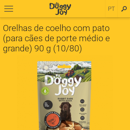
ornar
ornar
PT
SV
a cachorros
ítica de cookies
Orelhas de coelho com pato
(para cães de porte médio e
 small breeds
grande) 90 g (10/80)
 medium and large breeds