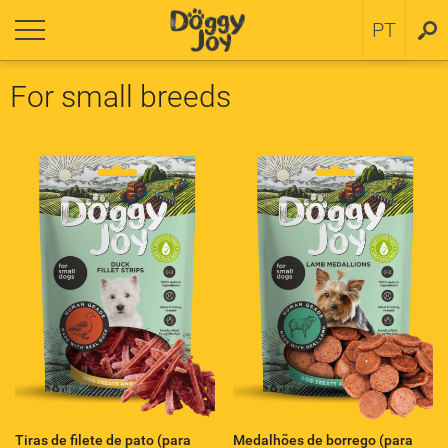
ornar
ornar
PT
SV
a cachorros
ítica de cookies
For small breeds
 small breeds
 medium and large breeds
Tiras de filete de pato (para
Medalhões de borrego (para