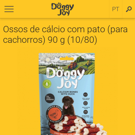
ornar
ornar
PT
SV
a cachorros
ítica de cookies
Ossos de cálcio com pato (para
cachorros) 90 g (10/80)
 small breeds
 medium and large breeds