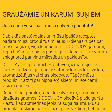
GRAUŽAMIE UN KĀRUMI SUŅIEM
Jūsu suņa veselība ir mūsu galvenā prioritāte!
Dabiskās sastāvdaļas un mūsu īpašās receptes
padara mūsu produktus mīlētus. Ikdienas rūpes par
mūsu suņiem, viņu lutināšana, DOGGY JOY gardumi,
kopā būšana, kopīgas pastaigas ir labākais, ko varam
sniegt pretī par viņu mīlestību un paklausību.
DOGGY JOY gardumi tiek gatavoti, izmantojot tikai
laukos audzētu gaļu, tie nesatur nekādas krāsvielas,
aromatizētājus vai citas piedevas. Tāpēc mūsu
produkti ir atzīti par hipoalerģiskiem un ieteicami
visiem suņiem.
Runājot par pārtiku, tāpat kā cilvēkiem, arī suņiem ir
dažādas gaumes. DOGGY JOY piedāvā plašu garšu
klāstu, kas apmierinās jebkura suņa gaumi. Mūsu
produkti atšķiras ne tikai pēc gaļas veidiem, bet arī ar