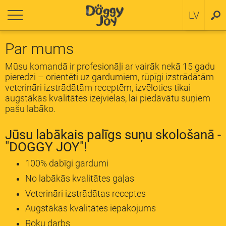
riezties
riezties
LV
SV
ēniem
datņu politika
Par mums
ām šķirnēm
Mūsu komandā ir profesionāļi ar vairāk nekā 15 gadu
pieredzi – orientēti uz gardumiem, rūpīgi izstrādātām
veterināri izstrādātām receptēm, izvēloties tikai
ējām un lielām šķirnēm
augstākās kvalitātes izejvielas, lai piedāvātu suņiem
pašu labāko.
Jūsu labākais palīgs suņu skološanā -
"DOGGY JOY"!
100% dabīgi gardumi
No labākās kvalitātes gaļas
Veterināri izstrādātas receptes
Augstākās kvalitātes iepakojums
Roku darbs